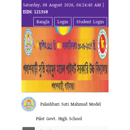
Saturday, 08 August 2026, 04:24:40 AM |
EIIN: 121358
Bangla
Login
Student Login
Palashbari Suti Mahmud Model
Pilot Govt. High School